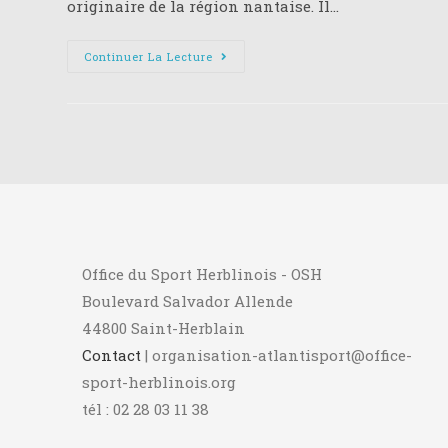
originaire de la région nantaise. Il…
LA
Continuer La Lecture
FONTAINE
SAFE
WATER
CUBE,
UNE
SOLUTION
DE
TRAITEMENT
DE
L’EAU
POTABLE.
Office du Sport Herblinois - OSH
Boulevard Salvador Allende
44800 Saint-Herblain
Contact
| organisation-atlantisport@office-
sport-herblinois.org
tél : 02 28 03 11 38