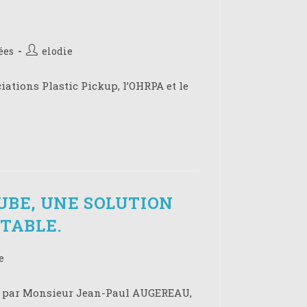
Auteur/autrice
ées
elodie
de
la
iations Plastic Pickup, l’OHRPA et le
publication :
UBE, UNE SOLUTION
TABLE.
utrice
e
s par Monsieur Jean-Paul AUGEREAU,
on :