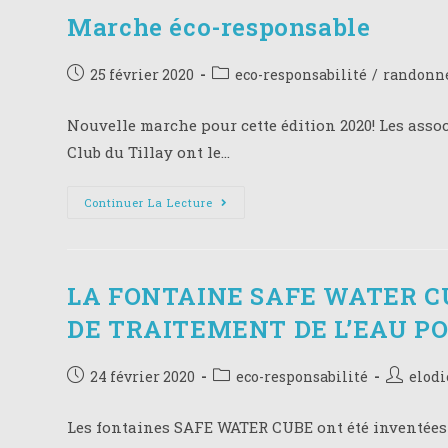
Marche éco-responsable
Post
Post
25 février 2020
eco-responsabilité
/
randonn
published:
category:
Nouvelle marche pour cette édition 2020! Les assoc
Club du Tillay ont le…
Marche
Continuer La Lecture
Éco-
Responsable
LA FONTAINE SAFE WATER C
DE TRAITEMENT DE L’EAU PO
Post
Post
Auteur/a
24 février 2020
eco-responsabilité
elodi
published:
category:
de
la
Les fontaines SAFE WATER CUBE ont été inventée
publicati