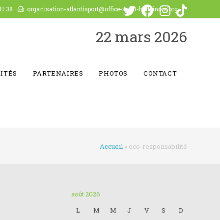
11 38
organisation-atlantisport@office-sport-herblinois.org
22 mars 2026
ITÉS
PARTENAIRES
PHOTOS
CONTACT
Accueil
»
eco-responsabilité
août 2026
L
M
M
J
V
S
D