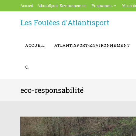
Skip
Accueil
AtlantiSport-Environnement
Programme
Modalité
to
content
Les Foulées d'Atlantisport
ACCUEIL
ATLANTISPORT-ENVIRONNEMENT
eco-responsabilité