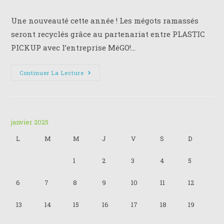
published:
category:
de
la
Une nouveauté cette année ! Les mégots ramassés
publication :
seront recyclés grâce au partenariat entre PLASTIC
PICKUP avec l’entreprise MéGO!…
Nouveauté
Continuer La Lecture
Cette
Année
:
Les
Mégots
Ramassés
Et
janvier 2025
Récyclés
L
M
M
J
V
S
D
1
2
3
4
5
6
7
8
9
10
11
12
13
14
15
16
17
18
19